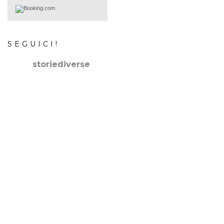
SEGUICI!
storiediverse
🇮🇹Storie e fotografie di luoghi,persone e culture.
🇬🇧
Stories and photos of places,people and cultures.
📷
@canonitaliaspa-@gopro
👇🏻