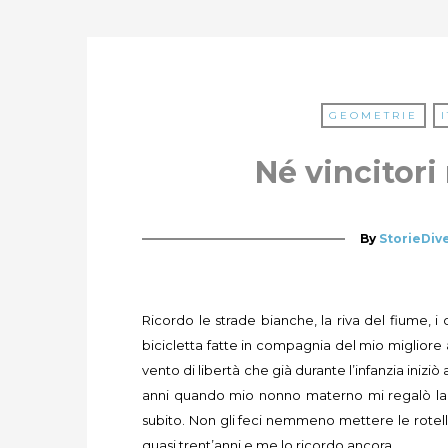
GEOMETRIE
Né vincitori 
By
StorieDiv
Ricordo le strade bianche, la riva del fiume, i 
bicicletta fatte in compagnia del mio migliore a
vento di libertà che già durante l’infanzia iniziò 
anni quando mio nonno materno mi regalò la m
subito. Non gli feci nemmeno mettere le rotel
quasi trent’anni e me lo ricordo ancora.