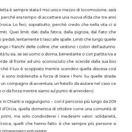
cicletta è sempre stata il mio unico mezzo di locomozione, sarà
arà perché era tempo di accettare una nuova sfida che tre anni
Eroica. Lo feci, soprattutto, perché credo che nella vita ci si
i. Quei limiti dati dalla fatica, dalla pigrizia, dal fiato che
edali, lentamente ti lasci alle spalle. Limiti che lungo quelle
go i fianchi delle colline che vestono i colori dell’autunno.
tà tu sia, se sei uomo o donna, benestante o con partita Iva a
erde di fronte ad uno sconosciuto che scende dalla sua bici
erché il tuo è scoppiato mentre scendevi quella discesa così
 si sono indolenzite a forza di tirare i freni. Su quelle strade
nta un compagno di avventura, un fratello da aiutare nel caso ce
ci dà forza mentre siamo sul punto di arrenderci.
 in Chianti e raggiungono – con il percorso più lungo da 209
 d’Orcia, quella domenica di ottobre corre una comunità di
rimi, ma solo condividerei i medesimi valori: solidarietà,
l’Eroica, quelli che hanno fatto sì che sempre più persone si
ne rimanessero entusiaste.