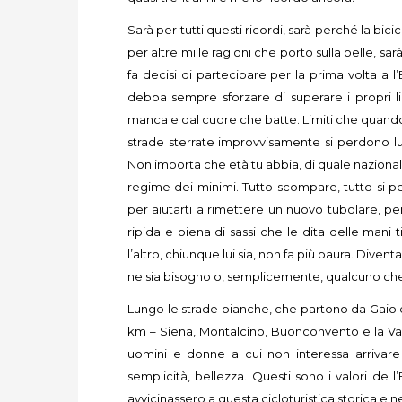
Sarà per tutti questi ricordi, sarà perché la bi
per altre mille ragioni che porto sulla pelle, s
fa decisi di partecipare per la prima volta a l’
debba sempre sforzare di superare i propri limit
manca e dal cuore che batte. Limiti che quando p
strade sterrate improvvisamente si perdono lun
Non importa che età tu abbia, di quale nazionali
regime dei minimi. Tutto scompare, tutto si p
per aiutarti a rimettere un nuovo tubolare, p
ripida e piena di sassi che le dita delle mani ti
l’altro, chiunque lui sia, non fa più paura. Dive
ne sia bisogno o, semplicemente, qualcuno che 
Lungo le strade bianche, che partono da Gaiole
km – Siena, Montalcino, Buonconvento e la Val
uomini e donne a cui non interessa arrivare p
semplicità, bellezza. Questi sono i valori de 
avvicinassero a questa cicloturistica storica e 