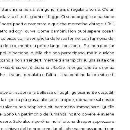
stanchi ma fieri, si stringono mani, si regalano sorrisi. C’è un
lla vita di tutti i giorni ci sfugge. Ci sono orgoglio e passione
i nostri padri o comprate a qualche mercatino vintage. C’è il
i dietro ad ogni curva. Come bambini. Non puoi sapere cosa ti
i colpisce con la semplicità delle sue forme, con l’armonia dei
tra dentro, mentre si perde lungo l’orizzonte. E tu non puoi far
 poi le persone, quelle che non partecipano, ma in qualche
itano a non arrenderti mentre ti arrampichi su una salita che
 <<
senti come l’è bona la ribollita, mangia che tu c’hai da
 – tra una pedalata e l’altra – ti raccontano la loro vita e ti
ette di riscoprire la bellezza di luoghi gelosamente custoditi
la risposta più giusta alle tante, troppe, domande sul nostro
 che talvolta non sappiamo più nemmeno immaginare. Quelle
e. Sono un patrimonio dell’umanità, nostro dovere è averne
e tesoro. Solo alcuni però hanno la fortuna di saper apprezzare
sere schiavo del tempo, sono luoghi che vanno assaporati con