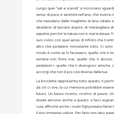
Lungo quei “sali e scendi” si incrociano sguardi 
senso di pace e serenità nell’aria, che invece ne
che trasudano dalle magliette di lana rubate a
desiderio di lasciarsi stupire, di meravigliars
aspetta, perché la natura non è mai la stessa. T
suoi colori, con quel senso di infinito che ti en
altro che pedalare, nonostante tutto. Ci sono
modo è come se lo facessero, quelle che ti inc
sembra non finire mai, quelle che ti dicono:
pedalare
>>, quelle che ti divengono amiche, che
accorgi che non è poi così diversa dalla tua.
La bicicletta rappresenta tutto questo, ti perm
da chi ci vive, la cui memoria potrebbe essere 
futuro. Un futuro incerto, ricolmo di paure,
strade servono anche a questo: a farci sognar
cura, affinché anche i nostri figli possano farn
il loro immenso valore. Per farlo non devi es