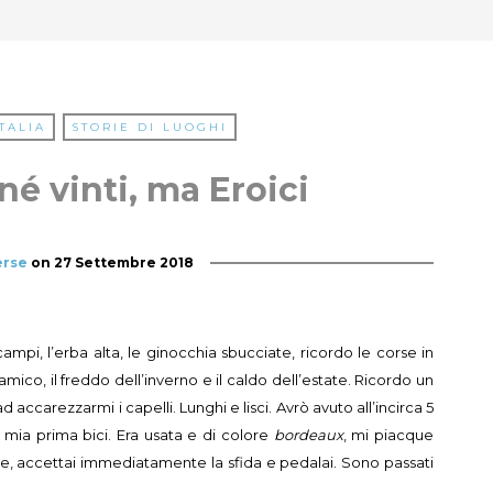
ITALIA
STORIE DI LUOGHI
né vinti, ma Eroici
erse
on
27 Settembre 2018
campi, l’erba alta, le ginocchia sbucciate, ricordo le corse in
mico, il freddo dell’inverno e il caldo dell’estate. Ricordo un
ad accarezzarmi i capelli. Lunghi e lisci. Avrò avuto all’incirca 5
ia prima bici. Era usata e di colore
bordeaux
, mi piacque
le, accettai immediatamente la sfida e pedalai. Sono passati