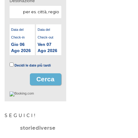
Destinazione
Data del
Data del
Check-in
Check-out
Gio 06
Ven 07
Ago 2026
Ago 2026
Decidi le date più tardi
SEGUICI!
storiediverse
🇮🇹Storie e fotografie di luoghi,persone e culture.
🇬🇧