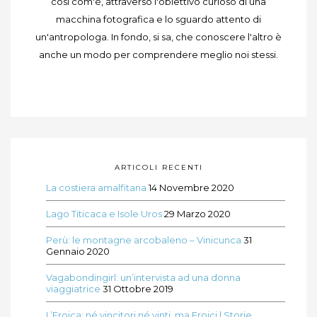
così com'è, attraverso l'obiettivo curioso di una
macchina fotografica e lo sguardo attento di
un'antropologa. In fondo, si sa, che conoscere l'altro è
anche un modo per comprendere meglio noi stessi.
ARTICOLI RECENTI
La costiera amalfitana
14 Novembre 2020
Lago Titicaca e Isole Uros
29 Marzo 2020
Perù: le montagne arcobaleno – Vinicunca
31
Gennaio 2020
Vagabondingirl: un’intervista ad una donna
viaggiatrice
31 Ottobre 2019
L’Eroica: né vincitori né vinti, ma Eroici | Storie