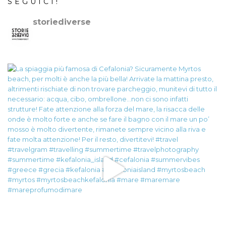
SEGUICI!
storiediverse
🇮🇹Storie e fotografie di luoghi,persone e culture.
🇬🇧
Stories and photos of places,people and cultures.
📷
@canonitaliaspa-@gopro
👇🏻