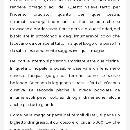
rendere omaggio agli dei. Questo valeva tanto per
l’incenso bruciato, quanto per quei cestini,
chiamati
c
anang,
traboccanti di fiori colorati che si
trovavano a bordo vasca. Forse per via di questi odori, del
bisbigliare in sottofondo e degli innumerevoli colori che
facevano da cornice al tutto, ma quel luogo ci è parso fin
da subito estremamente suggestivo, quasi magico.
Nel cortile interno si possono ammirare altre due piscine.
In quella principale è possibile osservare un fenomeno
curioso: l’acqua sgorga dal terreno come se stesse
bollendo. Secondo la leggenda si tratta infatti di un’acqua
curativa. La seconda piscina è invece popolata da
innumerevoli pesci colorati di ogni dimensione, alcuni
anche piuttosto grandi.
Come nella maggior parte dei templi di Bali, si paga un
biglietto di ingresso, il cui costo è di circa
15.000 IDR che
corrisponde a meno di un euro.