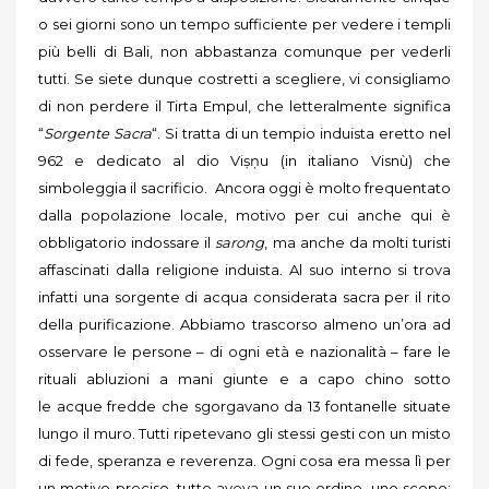
o sei giorni sono un tempo sufficiente per vedere i templi
più belli di Bali, non abbastanza comunque per vederli
tutti. Se siete dunque costretti a scegliere, vi consigliamo
di non perdere il Tirta Empul, che letteralmente significa
“
Sorgente Sacra
“. Si tratta di un tempio induista eretto nel
962 e dedicato al dio Viṣṇu (in italiano Visnù) che
simboleggia il sacrificio. Ancora oggi è molto frequentato
dalla popolazione locale, motivo per cui anche qui è
obbligatorio indossare il
sarong
, ma anche da molti turisti
affascinati dalla religione induista. Al suo interno si trova
infatti una sorgente di acqua considerata sacra per il rito
della purificazione. Abbiamo trascorso almeno un’ora ad
osservare le persone – di ogni età e nazionalità – fare le
rituali abluzioni a mani giunte e a capo chino sotto
le acque fredde che sgorgavano da 13 fontanelle situate
lungo il muro. Tutti ripetevano gli stessi gesti con un misto
di fede, speranza e reverenza. Ogni cosa era messa lì per
un motivo preciso, tutto aveva un suo ordine, uno scopo: