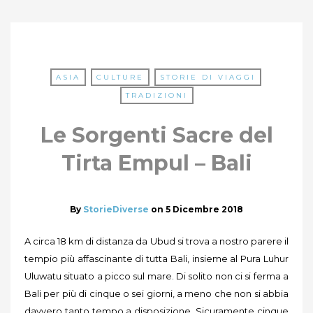
ASIA
CULTURE
STORIE DI VIAGGI
TRADIZIONI
Le Sorgenti Sacre del
Tirta Empul – Bali
By
StorieDiverse
on
5 Dicembre 2018
A circa 18 km di distanza da Ubud si trova a nostro parere il
tempio più affascinante di tutta Bali, insieme al Pura Luhur
Uluwatu situato a picco sul mare. Di solito non ci si ferma a
Bali per più di cinque o sei giorni, a meno che non si abbia
davvero tanto tempo a disposizione. Sicuramente cinque