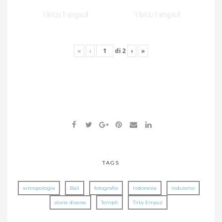
Tirta Empul
Tirta Empul
«
‹
di
2
›
»
TAGS
antropologia
Bali
fotografia
Indonesia
induismo
storie diverse
Templi
Tirta Empul