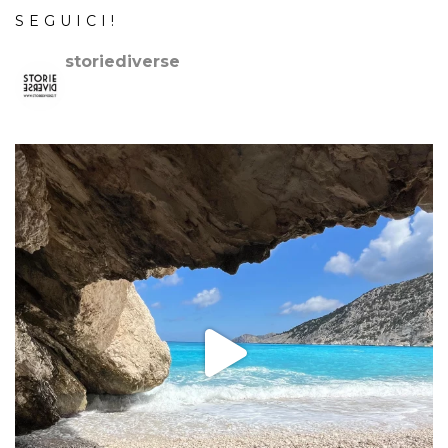
SEGUICI!
storiediverse
🇮🇹Storie e fotografie di luoghi,persone e culture.
🇬🇧
Stories and photos of places,people and cultures.
📷
@canonitaliaspa-@gopro
👇🏻