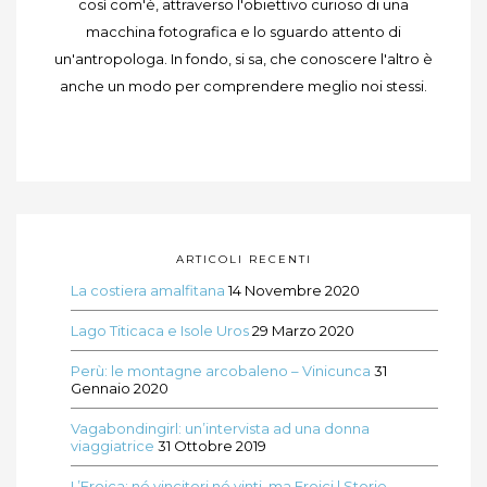
così com'è, attraverso l'obiettivo curioso di una
macchina fotografica e lo sguardo attento di
un'antropologa. In fondo, si sa, che conoscere l'altro è
anche un modo per comprendere meglio noi stessi.
ARTICOLI RECENTI
La costiera amalfitana
14 Novembre 2020
Lago Titicaca e Isole Uros
29 Marzo 2020
Perù: le montagne arcobaleno – Vinicunca
31
Gennaio 2020
Vagabondingirl: un’intervista ad una donna
viaggiatrice
31 Ottobre 2019
L’Eroica: né vincitori né vinti, ma Eroici | Storie