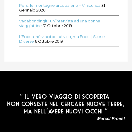
Perù: le montagne arcobaleno – Vinicunca
31
Gennaio 2020
Vagabondingirl: un’intervista ad una donna
viaggiatrice
31 Ottobre 2019
L’Eroica: né vincitori né vinti, ma Eroici | Storie
Diverse
6 Ottobre 2019