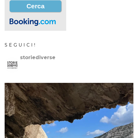
SEGUICI!
storiediverse
🇮🇹Storie e fotografie di luoghi,persone e culture.
🇬🇧
Stories and photos of places,people and cultures.
📷
@canonitaliaspa-@gopro
👇🏻