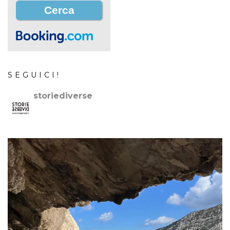
SEGUICI!
storiediverse
🇮🇹Storie e fotografie di luoghi,persone e culture.
🇬🇧
Stories and photos of places,people and cultures.
📷
@canonitaliaspa-@gopro
👇🏻