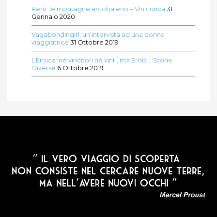
Perù: le montagne arcobaleno – Vinicunca
31
Gennaio 2020
Vagabondingirl: un’intervista ad una donna
viaggiatrice
31 Ottobre 2019
L’Eroica: né vincitori né vinti, ma Eroici | Storie
Diverse
6 Ottobre 2019