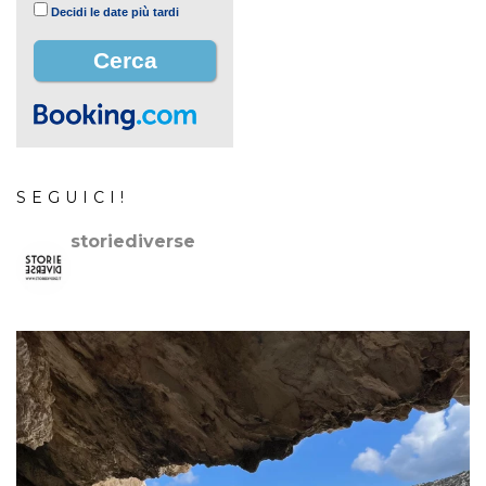
Decidi le date più tardi
SEGUICI!
storiediverse
🇮🇹Storie e fotografie di luoghi,persone e culture.
🇬🇧
Stories and photos of places,people and cultures.
📷
@canonitaliaspa-@gopro
👇🏻