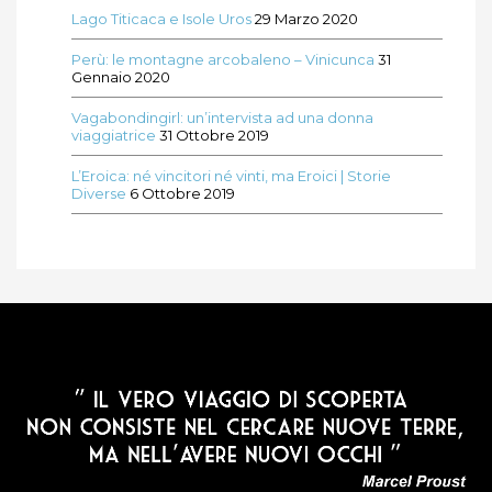
Lago Titicaca e Isole Uros
29 Marzo 2020
Perù: le montagne arcobaleno – Vinicunca
31
Gennaio 2020
Vagabondingirl: un’intervista ad una donna
viaggiatrice
31 Ottobre 2019
L’Eroica: né vincitori né vinti, ma Eroici | Storie
Diverse
6 Ottobre 2019