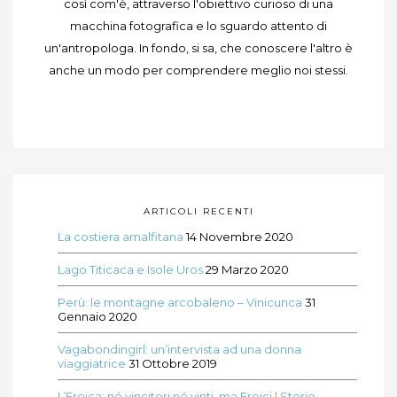
così com'è, attraverso l'obiettivo curioso di una
macchina fotografica e lo sguardo attento di
un'antropologa. In fondo, si sa, che conoscere l'altro è
anche un modo per comprendere meglio noi stessi.
ARTICOLI RECENTI
La costiera amalfitana
14 Novembre 2020
Lago Titicaca e Isole Uros
29 Marzo 2020
Perù: le montagne arcobaleno – Vinicunca
31
Gennaio 2020
Vagabondingirl: un’intervista ad una donna
viaggiatrice
31 Ottobre 2019
L’Eroica: né vincitori né vinti, ma Eroici | Storie