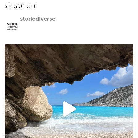
SEGUICI!
storiediverse
🇮🇹Storie e fotografie di luoghi,persone e culture.
🇬🇧
Stories and photos of places,people and cultures.
📷
@canonitaliaspa-@gopro
👇🏻