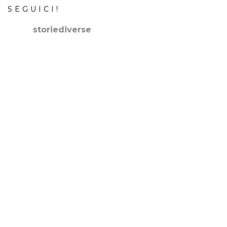
SEGUICI!
storiediverse
🇮🇹Storie e fotografie di luoghi,persone e culture.
🇬🇧
Stories and photos of places,people and cultures.
📷
@canonitaliaspa-@gopro
👇🏻