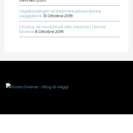
Gennaio 2020
Vagabondingirl: un’intervista ad una donna
viaggiatrice
31 Ottobre 2019
L’Eroica: né vincitori né vinti, ma Eroici | Storie
Diverse
6 Ottobre 2019