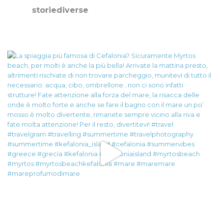
storiediverse
🇮🇹Storie e fotografie di luoghi,persone e culture.
🇬🇧
Stories and photos of places,people and cultures.
📷
@canonitaliaspa-@gopro
👇🏻