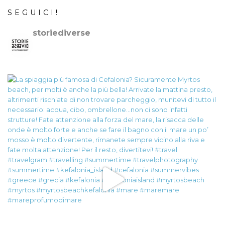
SEGUICI!
storiediverse
🇮🇹Storie e fotografie di luoghi,persone e culture.
🇬🇧
Stories and photos of places,people and cultures.
📷
@canonitaliaspa-@gopro
👇🏻