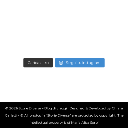
Carica altro
Segui su Instagram
© 2026 Storie Diverse – Blog di viaggi | Designed & Developed by Chiara
Carletti - © All photos in "Storie Diverse" are protected by copyright. The
intellectual property is of Maria Alba Sorbi