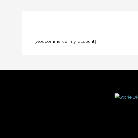
[woocommerce_my_account]