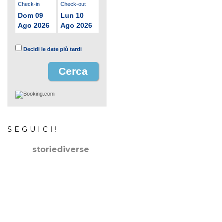
Check-in
Check-out
Dom 09
Lun 10
Ago 2026
Ago 2026
Decidi le date più tardi
SEGUICI!
storiediverse
🇮🇹Storie e fotografie di luoghi,persone e culture.
🇬🇧
Stories and photos of places,people and cultures.
📷
@canonitaliaspa-@gopro
👇🏻