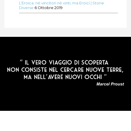
L’Eroica: né vincitori né vinti, ma Eroici | Storie
Diverse
6 Ottobre 2019