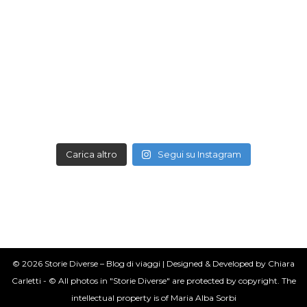
Carica altro
Segui su Instagram
© 2026 Storie Diverse – Blog di viaggi | Designed & Developed by Chiara
Carletti - © All photos in "Storie Diverse" are protected by copyright. The
intellectual property is of Maria Alba Sorbi