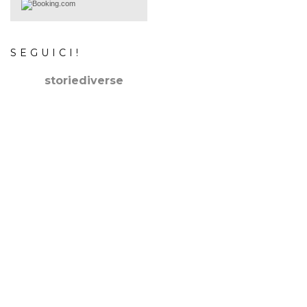
SEGUICI!
storiediverse
🇮🇹Storie e fotografie di luoghi,persone e culture.
🇬🇧
Stories and photos of places,people and cultures.
📷
@canonitaliaspa-@gopro
👇🏻