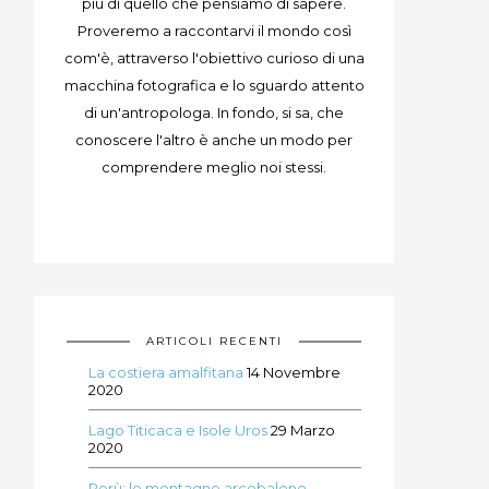
più di quello che pensiamo di sapere.
Proveremo a raccontarvi il mondo così
com'è, attraverso l'obiettivo curioso di una
macchina fotografica e lo sguardo attento
di un'antropologa. In fondo, si sa, che
conoscere l'altro è anche un modo per
comprendere meglio noi stessi.
ARTICOLI RECENTI
La costiera amalfitana
14 Novembre
2020
Lago Titicaca e Isole Uros
29 Marzo
2020
Perù: le montagne arcobaleno –