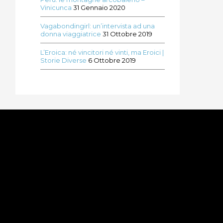
Vinicunca
31 Gennaio 2020
Vagabondingirl: un’intervista ad una
donna viaggiatrice
31 Ottobre 2019
L’Eroica: né vincitori né vinti, ma Eroici |
Storie Diverse
6 Ottobre 2019