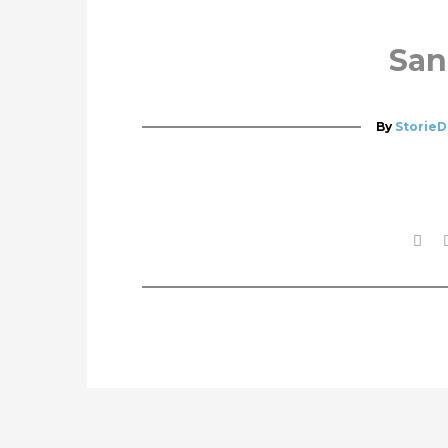
San
By
StorieD