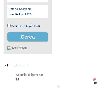
Data del Check-out
Lun 10 Ago 2026
Decidi le date più tardi
SEGUICI!
storiediverse
Storie e fotografie di luoghi,persone e culture.
Stories and photos of places,people and cultures.
@canonitaliaspa-@gopro