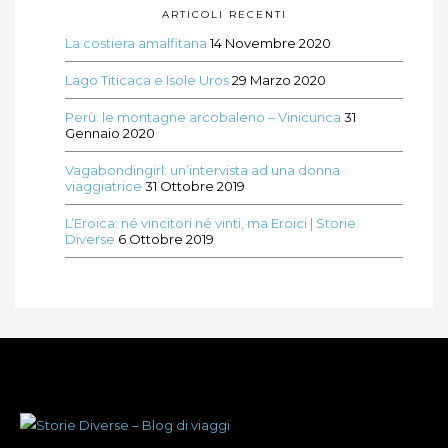
ARTICOLI RECENTI
La costiera amalfitana
14 Novembre 2020
Lago Titicaca e Isole Uros
29 Marzo 2020
Perù: le montagne arcobaleno – Vinicunca
31
Gennaio 2020
Vagabondingirl: un’intervista ad una donna
viaggiatrice
31 Ottobre 2019
L’Eroica: né vincitori né vinti, ma Eroici | Storie
Diverse
6 Ottobre 2019