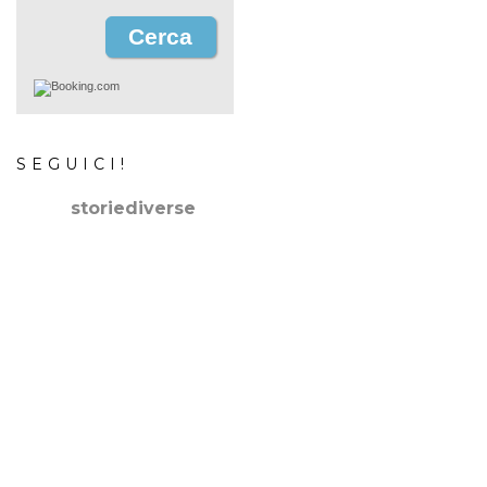
SEGUICI!
storiediverse
🇮🇹Storie e fotografie di luoghi,persone e culture.
🇬🇧
Stories and photos of places,people and cultures.
📷
@canonitaliaspa-@gopro
👇🏻