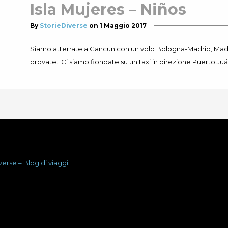
Isla Mujeres – Niños
By
StorieDiverse
on
1 Maggio 2017
Siamo atterrate a Cancun con un volo Bologna-Madrid, Ma
provate. Ci siamo fiondate su un taxi in direzione Puerto Ju