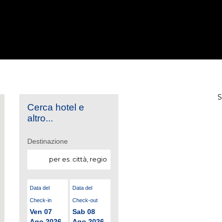
Cerca hotel e
altro...
Destinazione
Data del
Data del
Check-in
Check-out
Ven 07
Sab 08
Ago 2026
Ago 2026