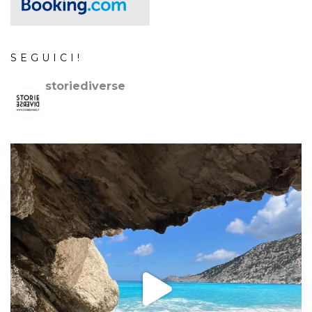
SEGUICI!
storiediverse
🇮🇹Storie e fotografie di luoghi,persone e culture.
🇬🇧
Stories and photos of places,people and cultures.
📷
@canonitaliaspa-@gopro
👇🏻