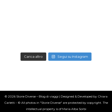
Carica altro
Segui su Instagram
© 2026 Storie Diverse – Blog di viaggi | Designed & Developed by Chiara
Carletti - © All photos in "Storie Diverse" are protected by copyright. The
intellectual property is of Maria Alba Sorbi