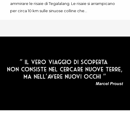
ammirare le risaie di Tegalalang. Le risaie si arrampicano
per circa 10 km sulle sinuose colline che…