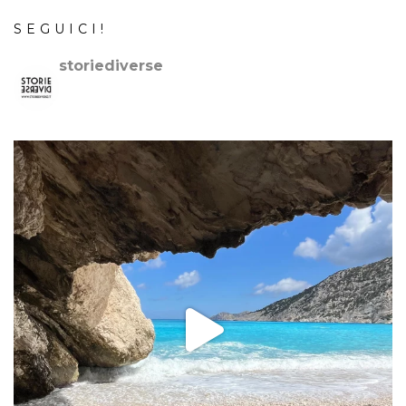
SEGUICI!
storiediverse
🇮🇹Storie e fotografie di luoghi,persone e culture.
🇬🇧
Stories and photos of places,people and cultures.
📷
@canonitaliaspa-@gopro
👇🏻