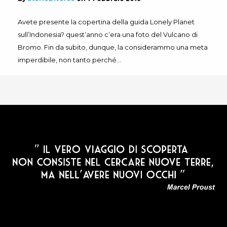
Avete presente la copertina della guida Lonely Planet
sull’Indonesia? quest’anno c’era una foto del Vulcano di
Bromo. Fin da subito, dunque, la considerammo una meta
imperdibile, non tanto perché…