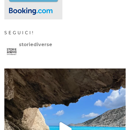
SEGUICI!
storiediverse
🇮🇹Storie e fotografie di luoghi,persone e culture.
🇬🇧
Stories and photos of places,people and cultures.
📷
@canonitaliaspa-@gopro
👇🏻