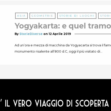
ASIA
GEOMETRIE
STORIE DI LUOGHI
STORI
Yogyakarta: e quel tram
By
StorieDiverse
on
12 Aprile 2019
Ad un’ora e mezza di macchina da Yogyacarta si trova il fam
monumento risalente all’800 d.C, oggi il più visitato di…