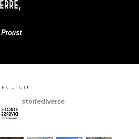
SEGUICI!
storiediverse
🇮🇹Storie e fotografie di luoghi,persone
e culture.
🇬🇧Stories and photos of
places,people and cultures.
📷
@canonitaliaspa-@gopro
👇🏻