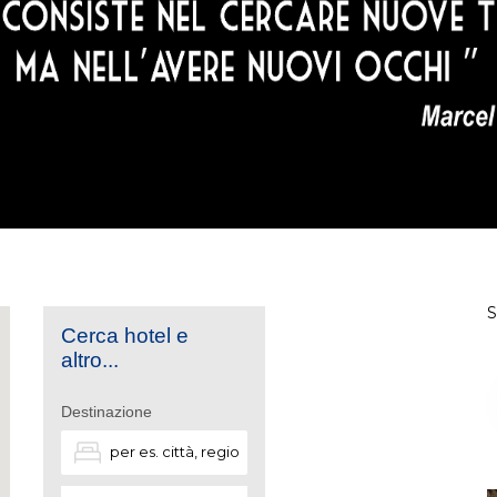
Cerca hotel e
altro...
Destinazione