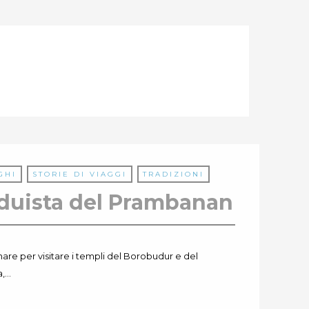
GHI
STORIE DI VIAGGI
TRADIZIONI
nduista del Prambanan
are per visitare i templi del Borobudur e del
a,…