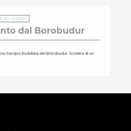
E DI VIAGGI
onto dal Borobudur
oso tempio buddista del Borobudur. Si tratta di un