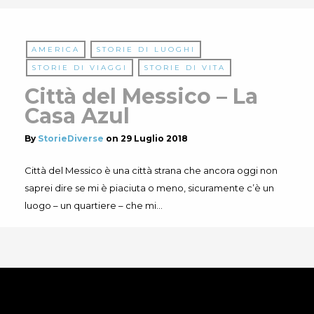
AMERICA
STORIE DI LUOGHI
STORIE DI VIAGGI
STORIE DI VITA
Città del Messico – La
Casa Azul
By
StorieDiverse
on
29 Luglio 2018
Città del Messico è una città strana che ancora oggi non
saprei dire se mi è piaciuta o meno, sicuramente c’è un
luogo – un quartiere – che mi…