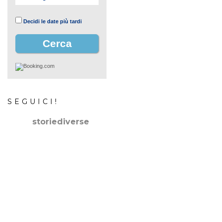
Decidi le date più tardi
SEGUICI!
storiediverse
🇮🇹Storie e fotografie di luoghi,persone e culture.
🇬🇧
Stories and photos of places,people and cultures.
📷
@canonitaliaspa-@gopro
👇🏻