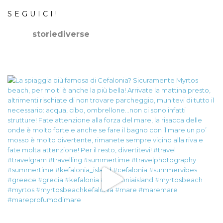
SEGUICI!
storiediverse
🇮🇹Storie e fotografie di luoghi,persone e culture.
🇬🇧
Stories and photos of places,people and cultures.
📷
@canonitaliaspa-@gopro
👇🏻