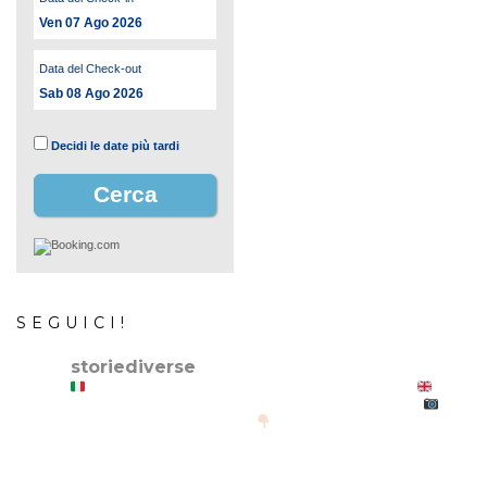
Ven 07 Ago 2026
Data del Check-out
Sab 08 Ago 2026
Decidi le date più tardi
SEGUICI!
storiediverse
Storie e fotografie di luoghi,persone e culture.
Stories and photos of places,people and cultures.
@canonitaliaspa-@gopro