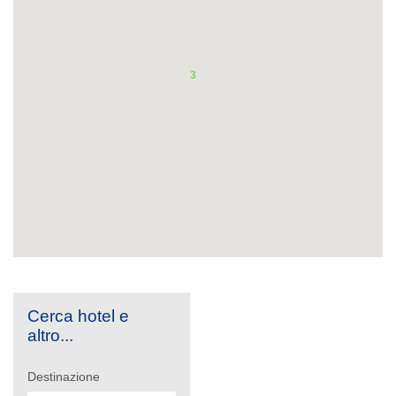
3
Cerca hotel e
altro...
Destinazione