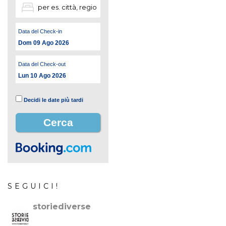
Data del Check-in
Dom 09 Ago 2026
Data del Check-out
Lun 10 Ago 2026
Decidi le date più tardi
SEGUICI!
storiediverse
🇮🇹Storie e fotografie di luoghi,persone e culture.
🇬🇧
Stories and photos of places,people and cultures.
📷