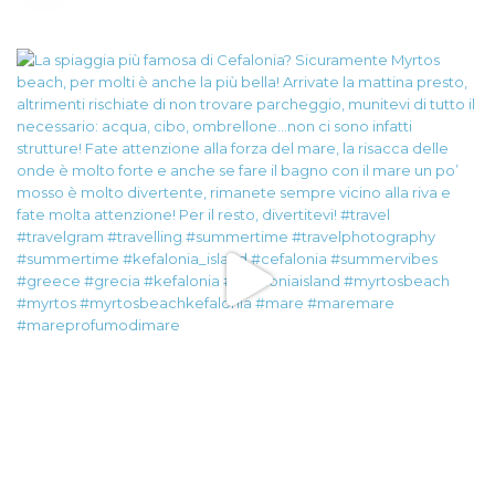
@canonitaliaspa-@gopro
👇🏻