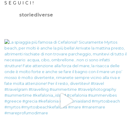
SEGUICI!
storiediverse
🇮🇹Storie e fotografie di luoghi,persone e culture.
🇬🇧
Stories and photos of places,people and cultures.
📷
@canonitaliaspa-@gopro
👇🏻