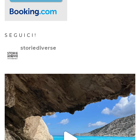
SEGUICI!
storiediverse
🇮🇹Storie e fotografie di luoghi,persone e culture.
🇬🇧
Stories and photos of places,people and cultures.
📷
@canonitaliaspa-@gopro
👇🏻