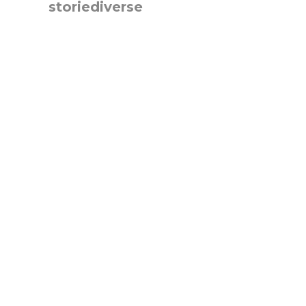
storiediverse
🇮🇹Storie e fotografie di luoghi,persone
e culture.
🇬🇧Stories and photos of
places,people and cultures.
📷
@canonitaliaspa-@gopro
👇🏻